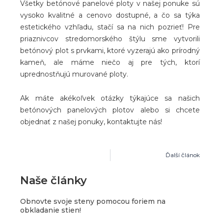
Všetky betónové panelové ploty v našej ponuke sú
vysoko kvalitné a cenovo dostupné, a čo sa týka
estetického vzhľadu, stačí sa na nich pozrieť! Pre
priaznivcov stredomorského štýlu sme vytvorili
betónový plot s prvkami, ktoré vyzerajú ako prírodný
kameň, ale máme niečo aj pre tých, ktorí
uprednostňujú murované ploty.
Ak máte akékoľvek otázky týkajúce sa našich
betónových panelových plotov alebo si chcete
objednať z našej ponuky, kontaktujte nás!
Ďalší článok
Naše články
Obnovte svoje steny pomocou foriem na
obkladanie stien!