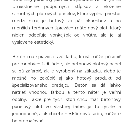
Umiestnenie podporných stĺpikov a vloženie
samotných plotových panelov, ktoré vyplnia priestor
medzi nimi, je hotový za pár okamihov a po
menších terénnych úpravách máte nový plot, ktorý
nielen oddeľuje vonkajšok od vnútra, ale je aj
vyslovene estetický.
Betón má spravidla sivú farbu, ktorá môže pôsobiť
pre mnohých ľudí fádne, ale betónový plotový panel
sa dá zafarbiť, ak je vyrobený na zákazku, alebo je
možné ho zakúpiť aj ako hotový produkt od
špecializovaného predajcu. Betón sa dá ľahko
natrieť vhodnou farbou a tento náter je veľmi
odolný. Takže pre tých, ktorí chcú mať betónový
panelový plot vo vlastnej farbe, je to rýchle a
jednoduché, a ak chcete neskôr novú farbu, môžete
ho premaľovať!