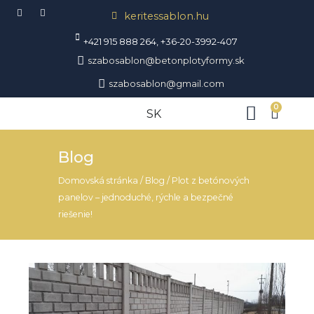
Preskočiť
keritessablon.hu
na
obsah
+421 915 888 264, +36-20-3992-407
szabosablon@betonplotyformy.sk
szabosablon@gmail.com
Menu
0
Cart
SK
Blog
Domovská stránka
/
Blog
/
Plot z betónových
panelov – jednoduché, rýchle a bezpečné
riešenie!