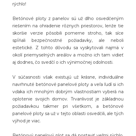
rýchlo!
Betónové ploty z panelov sú už dlho osvedčeným
riešením na ohradenie rôznych priestorov, lenže tie
skoršie verzie pôsobili pomerne stroho, tak síce
spĺňali bezpečnostné požiadavky, ale neboli
estetické. Z tohto dôvodu sa vyskytovali najmä v
okolí priemyselných areálov a možno ich tam vidieť
aj dodnes, čo svedčí o ich výnimočnej odolnosti.
V súčasnosti však existujú už krásne, individuálne
navrhnuté betónové panelové ploty a veľa ľudí si ich
vďaka ich mnohým dobrým vlastnostiam vyberá na
oplotenie svojich domov. Trvanlivosť je základnou
požiadavkou takmer pri všetkom, a betónové
panelové ploty sa už v tejto oblasti osvedčili, ale tých
výhod je viac.
Betónový panelový plot sa dá postaviť veľmi rýchlo.