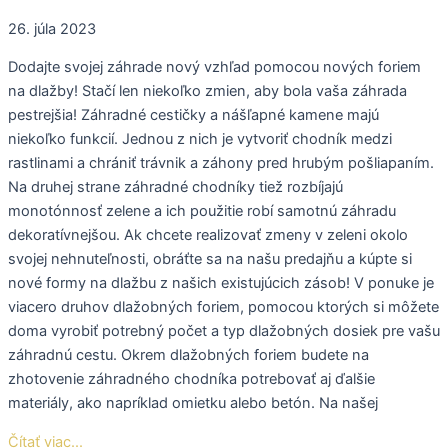
26. júla 2023
Dodajte svojej záhrade nový vzhľad pomocou nových foriem
na dlažby! Stačí len niekoľko zmien, aby bola vaša záhrada
pestrejšia! Záhradné cestičky a nášľapné kamene majú
niekoľko funkcií. Jednou z nich je vytvoriť chodník medzi
rastlinami a chrániť trávnik a záhony pred hrubým pošliapaním.
Na druhej strane záhradné chodníky tiež rozbíjajú
monotónnosť zelene a ich použitie robí samotnú záhradu
dekoratívnejšou. Ak chcete realizovať zmeny v zeleni okolo
svojej nehnuteľnosti, obráťte sa na našu predajňu a kúpte si
nové formy na dlažbu z našich existujúcich zásob! V ponuke je
viacero druhov dlažobných foriem, pomocou ktorých si môžete
doma vyrobiť potrebný počet a typ dlažobných dosiek pre vašu
záhradnú cestu. Okrem dlažobných foriem budete na
zhotovenie záhradného chodníka potrebovať aj ďalšie
materiály, ako napríklad omietku alebo betón. Na našej
Čítať viac...