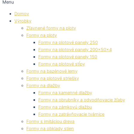
Menu
Domov
Výrobky
Zľavnené formy na ploty
Formy na ploty
Formy na plotové panely 250
Formy na plotové panely 200x50x4
Formy na plotové panely 150
Formy na plotové stĺpy
Formy na bazénové lemy
Formy na plotové striešky
Formy na dlažby
Formy na kamenné dlažby
Formy na obrubníky a odvodňovacie žľaby
Formy na zámkovú dlažbu
Formy na zatrávňovacie tvárnice
Formy s imitáciou dreva
Formy na obklady stien