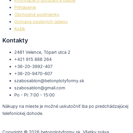
Informácie o doručení a platbe
Prihlásenie
Obchodné podmienky
Ochrana osobných údajov
Košík
Kontakty
2481 Velence, Tópart utca 2
+421 915 888 264
+36-20-3992-407
+36-20-9470-607
szabosablon@betonplotyformy.sk
szabosablon@gmail.com
Po - Pi: 7:00 - 15:00
Nákupy na mieste je možné uskutočniť iba po predchádzajúcej
telefonickej dohode.
Copyright © 2026 betonplotyformy.sk. Všetky práva