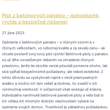
Plot z betónových panelov – jednoduché,
rýchle a bezpečné riešenie!
27. júna 2023
Oplotenie z betónových panelov – s rôznymi vzormi a v
rôznych veľkostiach, vo výbornej kvalite a za skvelú cenu – ak
chcete postaviť svoj nový plot rýchlo! Betónové ploty z panelov
sú už dlho osvedčeným riešením na ohradenie rôznych
priestorov, lenže tie skoršie verzie pôsobili pomerne stroho, tak
síce spĺňali bezpečnostné požiadavky, ale neboli estetické. Z
tohto dôvodu sa vyskytovali najmä v okolí priemyselných
areálov a možno ich tam vidieť aj dodnes, čo svedčí o ich
výnimočnej odolnosti. V súčasnosti však existujú už krásne,
individuálne navrhnuté betónové panelové ploty a veľa ľudí si
ich vďaka ich mnohým dobrým vlastnostiam vyberá na
oplotenie svojich domov. Trvanlivosť je základnou požiadavkou