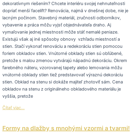
dekoratívnym riešením? Chcete interiéru svojej nehnuteľnosti
dopriať menší facelift? Renovácia, najmä v dnešnej dobe, nie je
lacným počinom. Stavebný materiál, zručnosti odborníkov,
vybavenie a práca môžu vyjsť objednávateľa draho. Aj
vymaľovanie jednej miestnosti môže stáť nemalé peniaze.
Existujú však aj iné spôsoby obnovy vzhľadu miestností a
stien. Stačí vykonať renováciu a redekoráciu stien pomocou
foriem obkladov stien. Vnútorné obklady stien sú obľúbené,
pretože s malou zmenou vytvárajú nápadnú dekoráciu. Okrem
farebného náteru, vzorovanej tapety alebo lemovania môžu
vnútorné obklady stien tiež predstavovať výraznú dekoráciu
stien. Obklad na stenu si dokáže majiteľ zhotoviť sám. Cena
obkladov na stenu z originálneho obkladového materiálu je
vyššia, pretože
Čítať viac...
Formy na dlažby s mnohými vzormi a tvarmi!