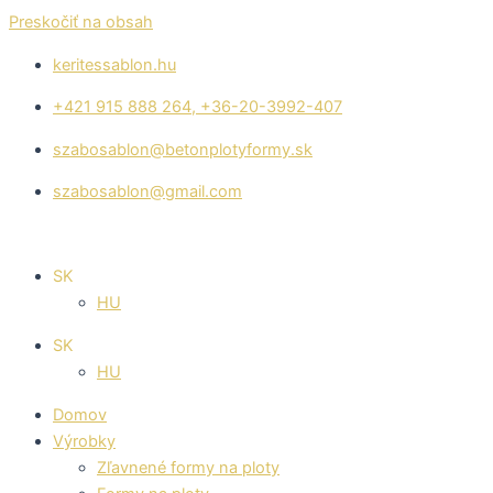
Preskočiť na obsah
keritessablon.hu
+421 915 888 264, +36-20-3992-407
szabosablon@betonplotyformy.sk
szabosablon@gmail.com
SK
HU
SK
HU
Domov
Výrobky
Zľavnené formy na ploty