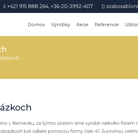
+421 915 888 264, +36-20-3992-407
szabosablon
Domov
Výrobky
Akcie
Referencie
Užito
ch
brázkoch
rázkoch
eho v Nemecku, za týmto účelom sme vyrobili niekoľko foriem na
a obrázkoch boli odliate pomocou formy číslo 41. Surovinou celé