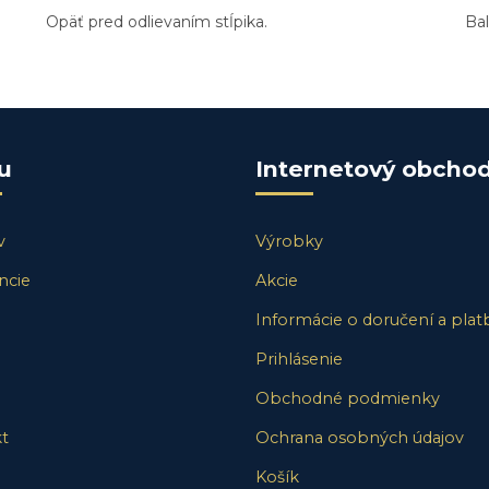
Opäť pred odlievaním stĺpika.
Bal
u
Internetový obcho
v
Výrobky
ncie
Akcie
Informácie o doručení a plat
Prihlásenie
Obchodné podmienky
t
Ochrana osobných údajov
Košík