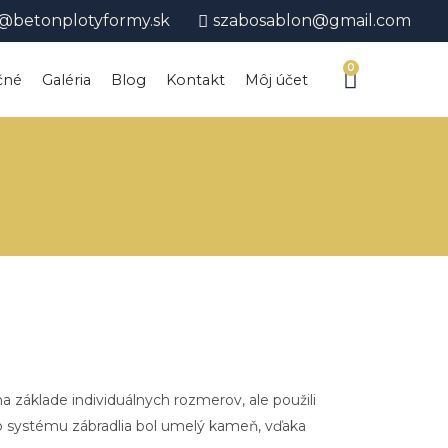
@betonplotyformy.sk
szabosablon@gmail.com
0
Cart
čné
Galéria
Blog
Kontakt
Môj účet
 základe individuálnych rozmerov, ale použili
ho systému zábradlia bol umelý kameň, vďaka