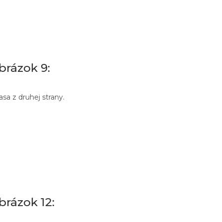
brázok 9:
asa z druhej strany.
brázok 12: