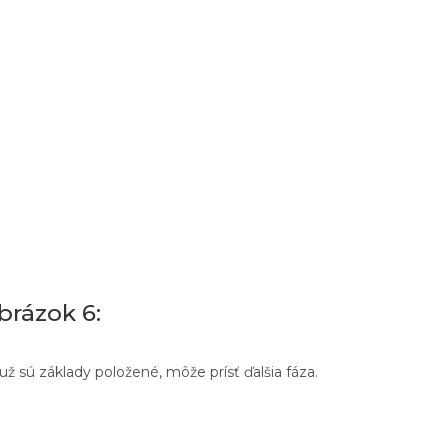
brázok 6
:
už sú základy položené, môže prísť ďalšia fáza.