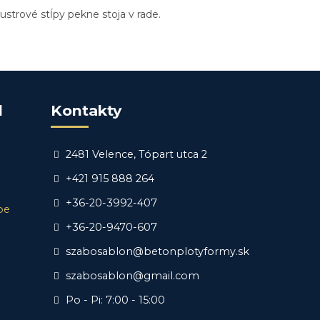
ustrové stĺpy pekne stoja v rade.
d
Kontakty
2481 Velence, Tópart utca 2
+421 915 888 264
+36-20-3992-407
be
+36-20-9470-607
szabosablon@betonplotyformy.sk
szabosablon@gmail.com
Po - Pi: 7:00 - 15:00