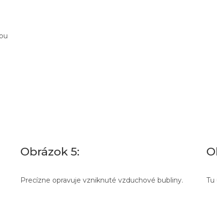
ou
Obrázok 5:
O
Precízne opravuje vzniknuté vzduchové bubliny.
Tu 