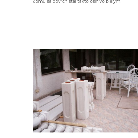
čomu sa povrch stal takto oslnivo bielym.