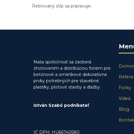
Rebrovaný stĺp sa pripravuje.
Men
Naša spoločnosť sa zaoberá
Domo
zhotovením a distribúciou foriem pre
betónové a omietkové dekoratívne
Refere
prvky potrebných pre stavebné
plastiky, plotové stavby a dlažby.
Fotky
Videá
István Szabó podnikateľ
Blog
Kontak
IČ DPH: HU66740580