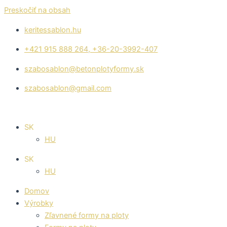
Preskočiť na obsah
keritessablon.hu
+421 915 888 264, +36-20-3992-407
szabosablon@betonplotyformy.sk
szabosablon@gmail.com
SK
HU
SK
HU
Domov
Výrobky
Zľavnené formy na ploty