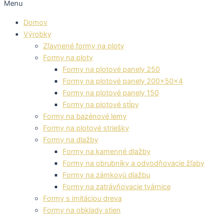
Menu
Domov
Výrobky
Zľavnené formy na ploty
Formy na ploty
Formy na plotové panely 250
Formy na plotové panely 200x50x4
Formy na plotové panely 150
Formy na plotové stĺpy
Formy na bazénové lemy
Formy na plotové striešky
Formy na dlažby
Formy na kamenné dlažby
Formy na obrubníky a odvodňovacie žľaby
Formy na zámkovú dlažbu
Formy na zatrávňovacie tvárnice
Formy s imitáciou dreva
Formy na obklady stien