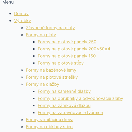
Menu
Domov
Výrobky
Zľavnené formy na ploty
Formy na ploty
Formy na plotové panely 250
Formy na plotové panely 200x50x4
Formy na plotové panely 150
Formy na plotové stĺpy
Formy na bazénové lemy
Formy na plotové striešky
Formy na dlažby
Formy na kamenné dlažby
Formy na obrubníky a odvodňovacie žľaby
Formy na zámkovú dlažbu
Formy na zatrávňovacie tvárnice
Formy s imitáciou dreva
Formy na obklady stien