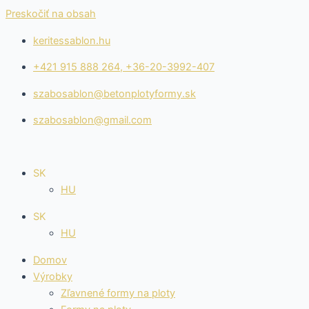
Preskočiť na obsah
keritessablon.hu
+421 915 888 264, +36-20-3992-407
szabosablon@betonplotyformy.sk
szabosablon@gmail.com
SK
HU
SK
HU
Domov
Výrobky
Zľavnené formy na ploty