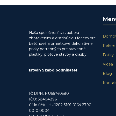
Men
Naša spoločnosť sa zaoberá
Domo
zhotovením a distribúciou foriem pre
betónové a omietkové dekoratívne
Refere
prvky potrebných pre stavebné
plastiky, plotové stavby a dlažby.
Fotky
Videá
István Szabó podnikateľ
Blog
Kontak
IČ DPH: HU66740580
IČO: 38404896
Číslo účtu: HU1202 3101 0164 2790
0010 0004