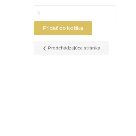
množstvo
T.03.
Korytnačka
Pridať do košíka
39x39x3,5
cm
❮ Predchádzajúca stránka