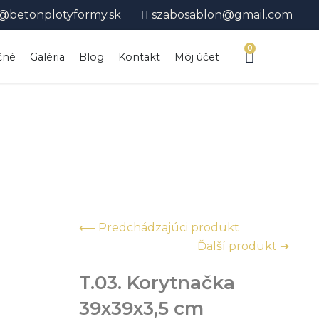
@betonplotyformy.sk
szabosablon@gmail.com
0
Cart
čné
Galéria
Blog
Kontakt
Môj účet
⟵ Predchádzajúci produkt
Ďalší produkt ➔
T.03. Korytnačka
39x39x3,5 cm