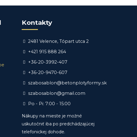
d
Kontakty
2481 Velence, Tópart utca 2
+421 915 888 264
+36-20-3992-407
be
+36-20-9470-607
szabosablon@betonplotyformy.sk
szabosablon@gmail.com
Po - Pi: 7:00 - 15:00
Nákupy na mieste je možné
uskutočniť iba po predchádzajúcej
telefonickej dohode.