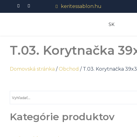
Preskočiť
keritessablon.hu
na
obsah
SK
T.03. Korytnačka 39
Domovská stránka
/
Obchod
/
T.03. Korytnačka 39x
Kategórie produktov