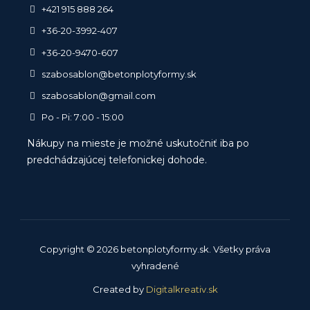
+421 915 888 264
+36-20-3992-407
+36-20-9470-607
szabosablon@betonplotyformy.sk
szabosablon@gmail.com
Po - Pi: 7:00 - 15:00
Nákupy na mieste je možné uskutočniť iba po
predchádzajúcej telefonickej dohode.
Copyright © 2026 betonplotyformy.sk. Všetky práva
vyhradené
Created by
Digitalkreativ.sk