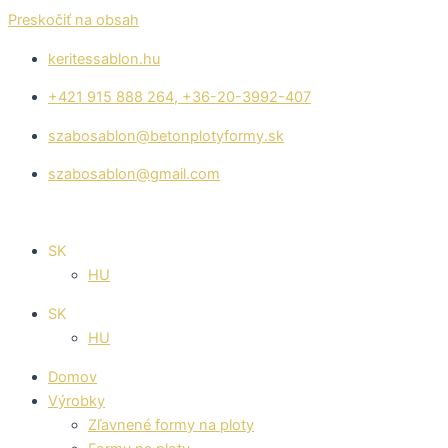
Preskočiť na obsah
keritessablon.hu
+421 915 888 264, +36-20-3992-407
szabosablon@betonplotyformy.sk
szabosablon@gmail.com
SK
HU
SK
HU
Domov
Výrobky
Zľavnené formy na ploty