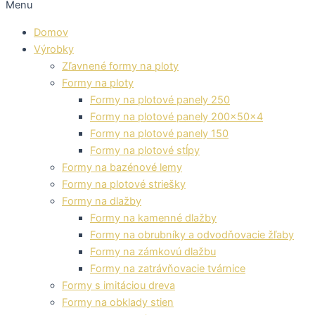
Menu
Domov
Výrobky
Zľavnené formy na ploty
Formy na ploty
Formy na plotové panely 250
Formy na plotové panely 200x50x4
Formy na plotové panely 150
Formy na plotové stĺpy
Formy na bazénové lemy
Formy na plotové striešky
Formy na dlažby
Formy na kamenné dlažby
Formy na obrubníky a odvodňovacie žľaby
Formy na zámkovú dlažbu
Formy na zatrávňovacie tvárnice
Formy s imitáciou dreva
Formy na obklady stien